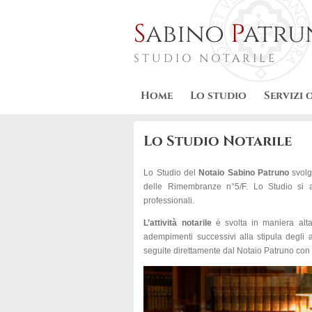
S
abino
P
atru
STUDIO NOTARILE
Home
Lo studio
Servizi 
Lo Studio Notarile
Lo Studio del
Notaio Sabino Patruno
svolge
delle Rimembranze n°5/F. Lo Studio si av
professionali.
L’attività notarile
è svolta in maniera altam
adempimenti successivi alla stipula degli at
seguite direttamente dal Notaio Patruno con il