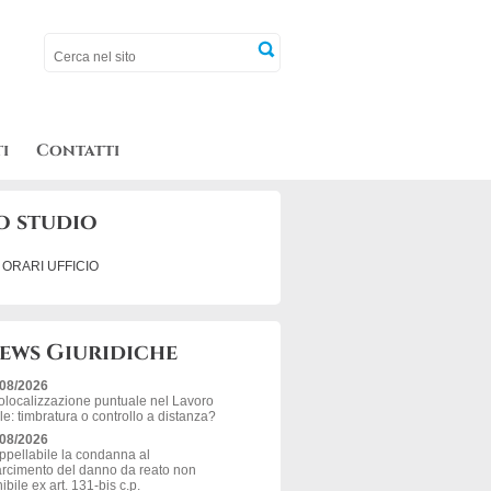
i
Contatti
o studio
ORARI UFFICIO
ews Giuridiche
/08/2026
localizzazione puntuale nel Lavoro
le: timbratura o controllo a distanza?
/08/2026
ppellabile la condanna al
arcimento del danno da reato non
ibile ex art. 131-bis c.p.