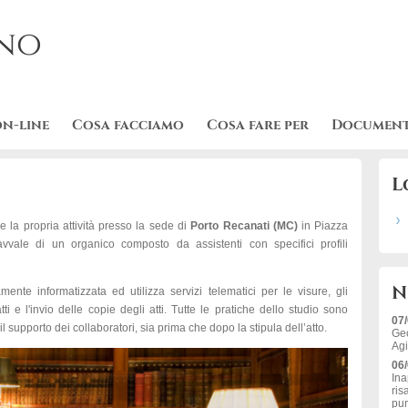
no
on-line
Cosa facciamo
Cosa fare per
Document
L
 la propria attività presso la sede di
Porto Recanati (MC)
in Piazza
vale di un organico composto da assistenti con specifici profili
N
ente informatizzata ed utilizza servizi telematici per le visure, gli
ti e l'invio delle copie degli atti. Tutte le pratiche dello studio sono
07
 supporto dei collaboratori, sia prima che dopo la stipula dell’atto.
Geo
Agi
06
Ina
ris
pun