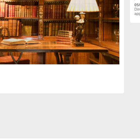
05
Dir
app